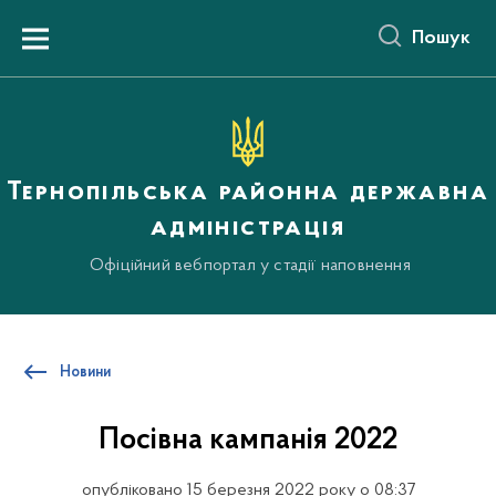
до
основного
Пошук
вмісту
Menu
Тернопільська районна державна
адміністрація
Офіційний вебпортал у стадії наповнення
Новини
Посівна кампанія 2022
опубліковано 15 березня 2022 року о 08:37