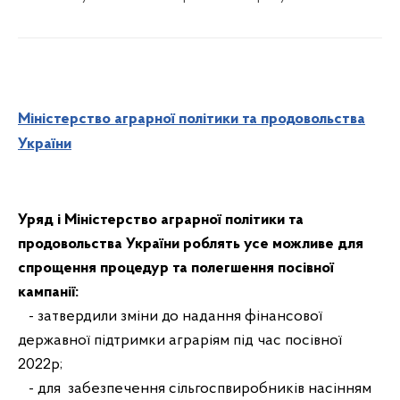
Міністерство аграрної політики та продовольства
України
Уряд і Міністерство аграрної політики та
продовольства України роблять усе можливе для
спрощення процедур та полегшення посівної
кампанії:
- затвердили зміни до надання фінансової
державної підтримки аграріям під час посівної
2022р;
- для забезпечення сільгоспвиробників насінням