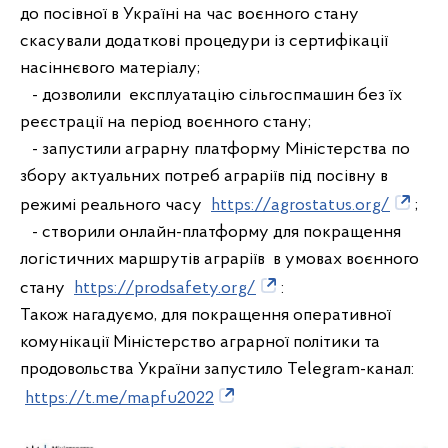
до посівної в Україні на час воєнного стану
скасували додаткові процедури із сертифікації
насіннєвого матеріалу;
- дозволили експлуатацію сільгоспмашин без їх
реєстрації на період воєнного стану;
- запустили аграрну платформу Міністерства по
збору актуальних потреб аграріїв під посівну в
режимі реального часу
https://agrostatus.org/
;
- створили онлайн-платформу для покращення
логістичних маршрутів аграріїв в умовах воєнного
стану
https://prodsafety.org/
:
Також нагадуємо, для покращення оперативної
комунікації Міністерство аграрної політики та
продовольства України запустило Telegram-канал:
https://t.me/mapfu2022