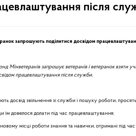
ацевлаштування після слу
р
анок запрошують поділитися досвідом працевлаштуван
фонд
Мінветеранів
запрошує ветеранів
і
ветеранок взяти уч
освідом працевлаштування після служби.
ають досвід звільнення зі служби і пошуку роботи, просять
и їм довелося долати під час працевлаштування;
а новому місці роботи знання та навички, отримані під час