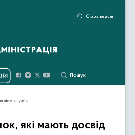
Стара версія
міністрація
Пошук
ня після служби
ок, які мають досвід