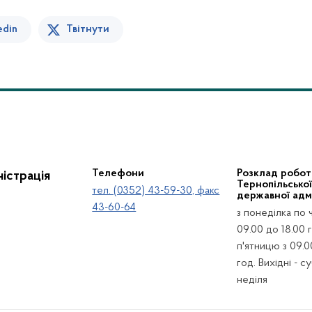
edin
Твітнути
Телефони
Розклад робот
істрація
Тернопільсько
тел. (0352) 43-59-30, факс
державної адмі
43-60-64
з понеділка по 
09.00 до 18.00 г
п'ятницю з 09.0
год. Вихідні - с
неділя