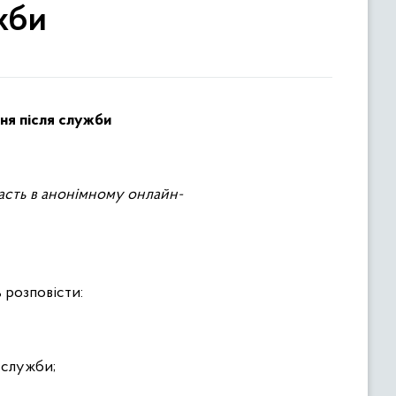
жби
ня після служби
асть в анонімному онлайн-
 розповісти:
 служби;