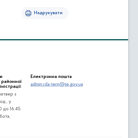
Надрукувати
и
Електронна пошта
ї районної
admin.rda-tern@te.gov.ua
ністрації:
четвер з
од., у
0 до 16.45
убота,