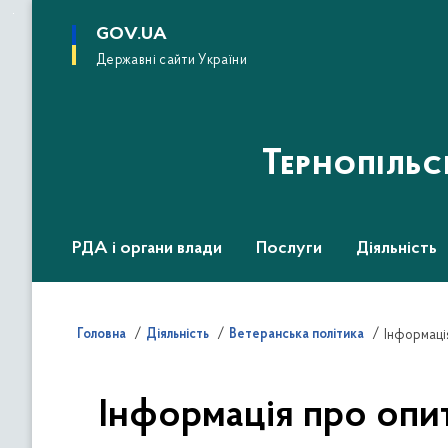
до
основного
GOV.UA
вмісту
Державні сайти України
Тернопіль
РДА і органи влади
Послуги
Діяльність
Головна
Діяльність
Ветеранська політика
Інформація
Інформація про опит