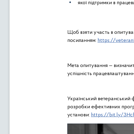
якої підтримки в працев
Щоб взяти участь в опитуванн
посиланням:
https://vetera
Мета опитування — визначити
успішність працевлаштуванн
Український ветеранський ф
розробки ефективних програ
установи:
https://bit.ly/3H