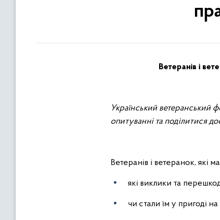
пр
Ветеранів
і
вет
е
Український ветеранський 
опитуванні та поділитися д
Ветеранів і ветеранок, які м
які виклики та перешкод
чи стали їм у пригоді н