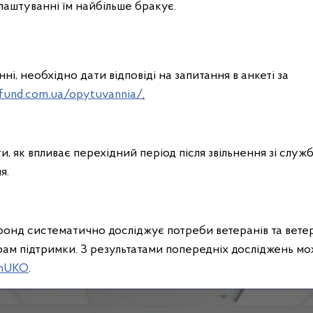
лаштуванні їм найбільше бракує.
і, необхідно дати відповіді на запитання в анкеті за
nfund.com.ua/opytuvannia/
.
, як впливає перехідний період після звільнення зі служ
я.
онд систематично досліджує потреби ветеранів та вете
м підтримки. З результатами попередніх досліджень мо
chUKO
.