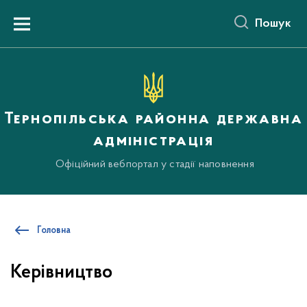
до
основного
Пошук
вмісту
Menu
Тернопільська районна державна
адміністрація
Офіційний вебпортал у стадії наповнення
Головна
Керівництво