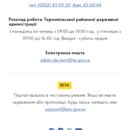
тел. (0352) 43-59-30, факс 43-60-64
Розклад роботи Тернопільської районної державної
адміністрації:
з понеділка по четвер з 09.00 до 18.00 год., у п'ятницю з
09.00 до 16.45 год. Вихідні - субота, неділя
Електронна пошта
admin.rda-tern@te.gov.ua
Портал працює в тестовому режимі. Якщо ви маєте
зауваження або пропозиції, будь ласка, напишіть нам:
support@kmu.gov.ua