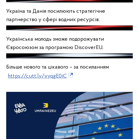
Україна та Данія посилюють стратегічне
партнерство у сфері водних ресурсів;
Українська молодь зможе подорожувати
Євроcоюзом за програмою DiscoverEU;
Більше нового та цікавого – за посиланням
https://cutt.ly/vyqgE0iC