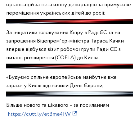
організацій за незаконну депортацію та примусове
переміщення українських дітей до росії;
За ініціативи головування Кіпру в Раді ЄС та на
запрошення Віцепремʼєр-міністра Тараса Качки
вперше відбувся візит робочої групи Ради ЄС з
питань розширення (COELA) до Києва;
«Будуємо спільне європейське майбутнє вже
зараз»: у Києві відзначили День Європи;
Більше нового та цікавого – за посиланням
https://cutt.ly/etBme41W