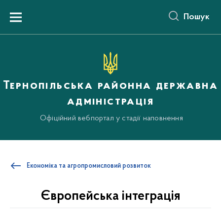
до
основного
Пошук
вмісту
Menu
Тернопільська районна державна
адміністрація
Офіційний вебпортал у стадії наповнення
Економіка та агропромисловий розвиток
Європейська інтеграція