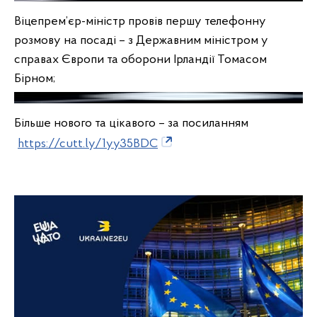
Віцепрем’єр-міністр провів першу телефонну
розмову на посаді – з Державним міністром у
справах Європи та оборони Ірландії Томасом
Бірном;
Більше нового та цікавого – за посиланням
https://cutt.ly/1yy35BDC