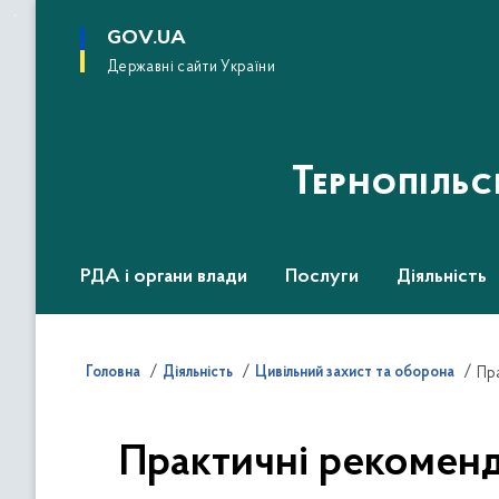
до
основного
GOV.UA
вмісту
Державні сайти України
Тернопіль
РДА і органи влади
Послуги
Діяльність
Головна
Діяльність
Цивільний захист та оборона
Практичні рекомен