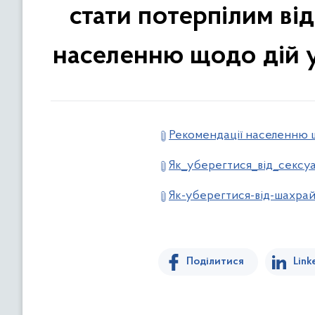
стати потерпілим ві
населенню щодо дій 
Рекомендації населенню 
Як_уберегтися_від_сексуа
Як-уберегтися-від-шахрай
Поділитися
Link