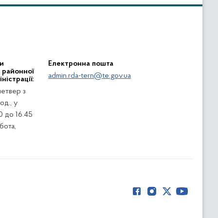
и
Електронна пошта
ї районної
admin.rda-tern@te.gov.ua
ністрації:
четвер з
од., у
0 до 16.45
убота,