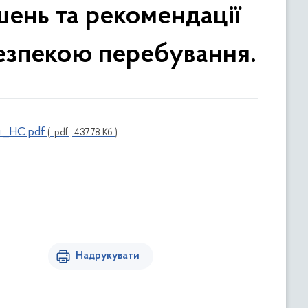
шень та рекомендації
езпекою перебування.
 _НС.pdf
( .pdf , 437.78 Кб )
Надрукувати