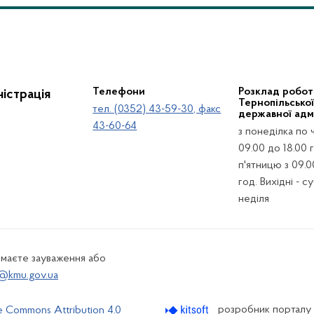
Телефони
Розклад робот
істрація
Тернопільсько
тел. (0352) 43-59-30, факс
державної адмі
43-60-64
з понеділка по 
09.00 до 18.00 г
п'ятницю з 09.0
год. Вихідні - с
неділя
 маєте зауваження або
@kmu.gov.ua
розробник порталу
e Commons Attribution 4.0