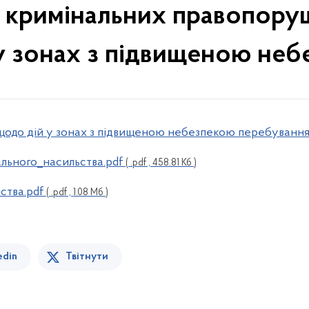
д кримінальних правопору
у зонах з підвищеною неб
щодо дій у зонах з підвищеною небезпекою перебування
льного_насильства.pdf
( .pdf , 458.81 Кб )
ства.pdf
( .pdf , 1.08 Мб )
edin
Твітнути