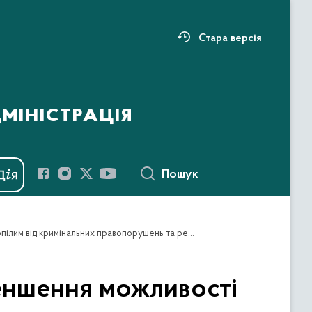
Стара версія
міністрація
Пошук
Практичні рекомендації громадянам щодо зменшення можливості стати потерпілим від кримінальних правопорушень та рекомендації населенню щодо дій у зонах з підвищеною небезпекою перебування.
еншення можливості