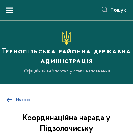
до
основного
Пошук
вмісту
Menu
Тернопільська районна державна
адміністрація
Офіційний вебпортал у стадії наповнення
Новини
Координаційна нарада у
Підволочиську