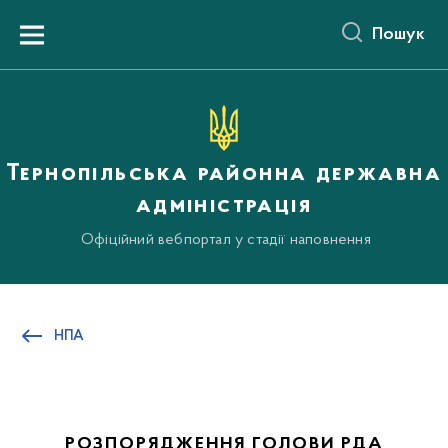
до
основного
Пошук
вмісту
Menu
Тернопільська районна державна
адміністрація
Офіційний вебпортал у стадії наповнення
НПА
РОЗПОРЯДЖЕННЯ ГОЛОВИ РДА