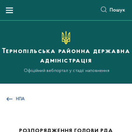
до
основного
Пошук
вмісту
Menu
Тернопільська районна державна
адміністрація
Офіційний вебпортал у стадії наповнення
НПА
РОЗПОРЯДЖЕННЯ ГОЛОВИ РДА