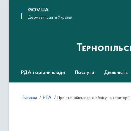
до
основного
GOV.UA
вмісту
Державні сайти України
Тернопіль
РДА і органи влади
Послуги
Діяльність
Головна
НПА