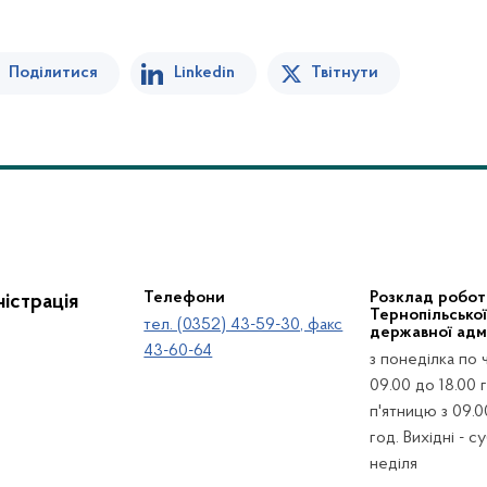
Поділитися
Linkedin
Твітнути
Телефони
Розклад робот
істрація
Тернопільсько
тел. (0352) 43-59-30, факс
державної адмі
43-60-64
з понеділка по 
09.00 до 18.00 г
п'ятницю з 09.0
год. Вихідні - с
неділя