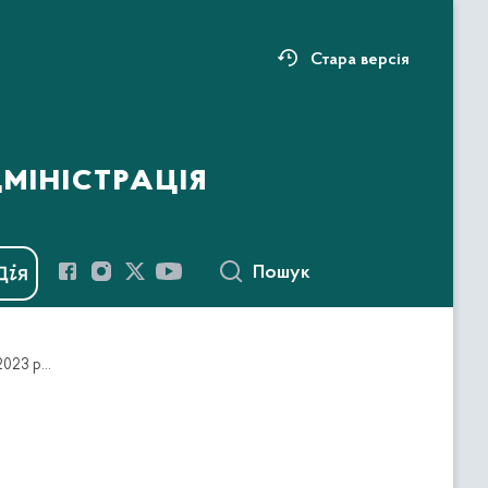
Стара версія
міністрація
Пошук
Про стан військового обліку на території Тернопільського району у 2022 році та завдання щодо його поліпшення у 2023 році