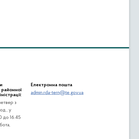
и
Електронна пошта
ї районної
admin.rda-tern@te.gov.ua
ністрації:
четвер з
од., у
0 до 16.45
убота,