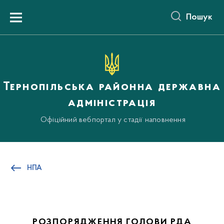
до
основного
Пошук
вмісту
Menu
Тернопільська районна державна
адміністрація
Офіційний вебпортал у стадії наповнення
НПА
РОЗПОРЯДЖЕННЯ ГОЛОВИ РДА