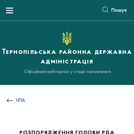
до
основного
Пошук
вмісту
Menu
Тернопільська районна державна
адміністрація
Офіційний вебпортал у стадії наповнення
НПА
РОЗПОРЯДЖЕННЯ ГОЛОВИ РДА