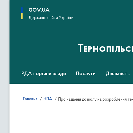
до
основного
GOV.UA
вмісту
Державні сайти України
Тернопіль
РДА і органи влади
Послуги
Діяльність
Головна
НПА