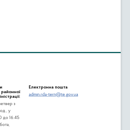
и
Електронна пошта
ї районної
admin.rda-tern@te.gov.ua
ністрації:
четвер з
од., у
0 до 16.45
убота,