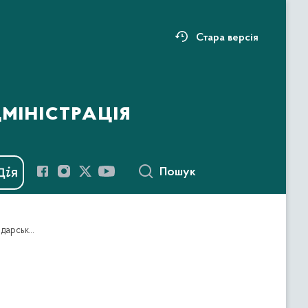
Стара версія
міністрація
Пошук
Про надання дозволу на розроблення технічної документації із землеустрою щодо інвентаризації земель лісогосподарського призначення на території Тернопільського району