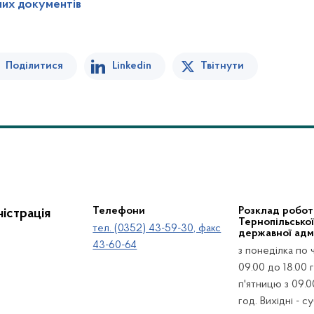
них документів
Поділитися
Linkedin
Твітнути
Телефони
Розклад робот
істрація
Тернопільсько
тел. (0352) 43-59-30, факс
державної адмі
43-60-64
з понеділка по 
09.00 до 18.00 г
п'ятницю з 09.0
год. Вихідні - с