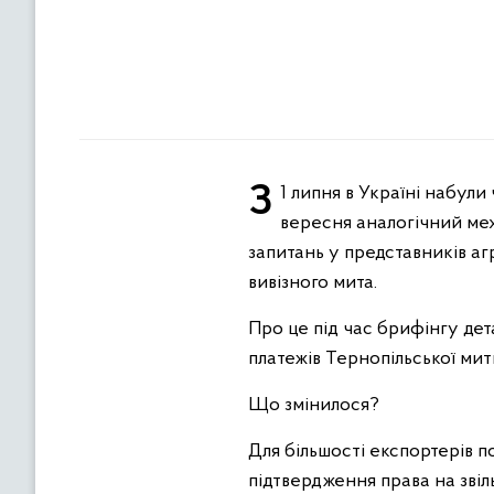
З 1 липня в Україні набули чинності зміни до порядку митного оформлення експорту насіння ріпаку, а вже з 1
вересня аналогічний мех
запитань у представників аг
вивізного мита.
Про це під час брифінгу де
платежів Тернопільської ми
Що змінилося?
Для більшості експортерів 
підтвердження права на звіл