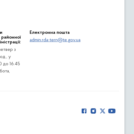
и
Електронна пошта
ї районної
admin.rda-tern@te.gov.ua
ністрації:
четвер з
од., у
0 до 16.45
убота,