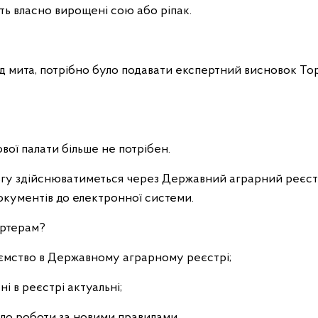
ть власно вирощені сою або ріпак.
д мита, потрібно було подавати експертний висновок То
ої палати більше не потрібен.
ьгу здійснюватиметься через Державний аграрний реєст
окументів до електронної системи.
ортерам?
иємство в Державному аграрному реєстрі;
і в реєстрі актуальні;
 до роботи за новими правилами.