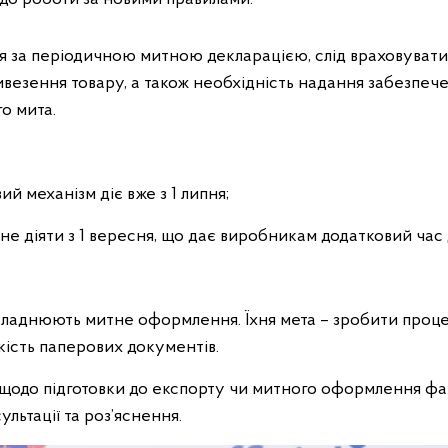
 за періодичною митною декларацією, слід враховувати
ивезення товару, а також необхідність надання забезпеч
го мита.
ий механізм діє вже з 1 липня;
чне діяти з 1 вересня, що дає виробникам додатковий час
складнюють митне оформлення. Їхня мета – зробити проц
ість паперових документів.
 щодо підготовки до експорту чи митного оформлення фах
ультації та роз’яснення.