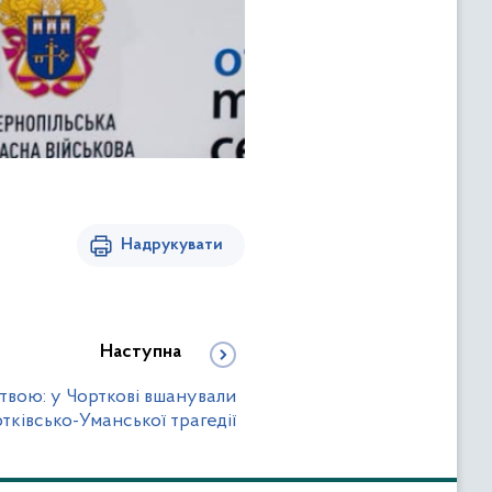
Надрукувати
Наступна
итвою: у Чорткові вшанували
тківсько-Уманської трагедії