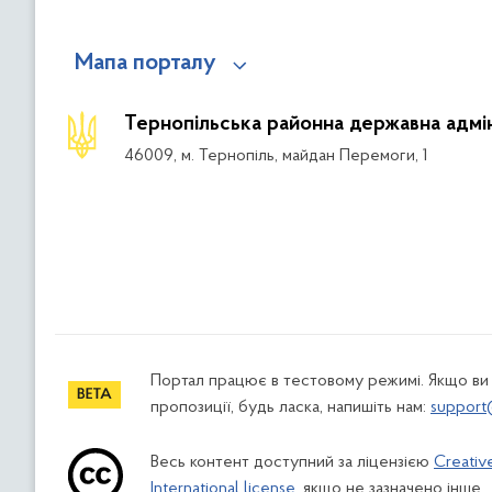
Мапа порталу
Тернопільська районна державна адмін
46009, м. Тернопіль, майдан Перемоги, 1
Портал працює в тестовому режимі. Якщо ви
пропозиції, будь ласка, напишіть нам:
support
Весь контент доступний за ліцензією
Creativ
International license
, якщо не зазначено інше