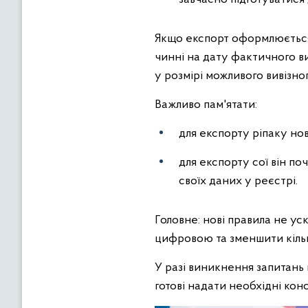
Якщо експорт оформлюється
чинні на дату фактичного в
у розмірі можливого вивізно
Важливо пам'ятати:
для експорту ріпаку нов
для експорту сої він по
своїх даних у реєстрі.
Головне: нові правила не у
цифровою та зменшити кільк
У разі виникнення запитань
готові надати необхідні конс