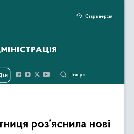
Стара версія
міністрація
Пошук
итниця роз’яснила нові