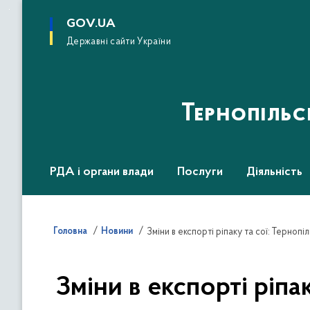
до
основного
GOV.UA
вмісту
Державні сайти України
Тернопіль
РДА і органи влади
Послуги
Діяльність
Головна
Новини
Зміни в експорті ріпаку та сої: Тернопі
Зміни в експорті ріпа