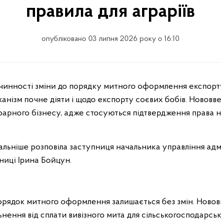
правила для аграріїв
опубліковано 03 липня 2026 року о 16:10
анізм почне діяти і щодо експорту соєвих бобів. Новов
рарного бізнесу, адже стосуються підтвердження права на
тальніше розповіла заступниця начальника управління ад
тниці Ірина Бойцун.
порядок митного оформлення залишається без змін. Ново
ьнення від сплати вивізного мита для сільськогосподарсь