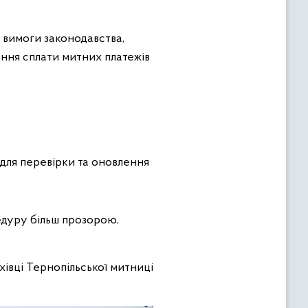
 вимоги законодавства,
ення сплати митних платежів
 для перевірки та оновлення
едуру більш прозорою,
івці Тернопільської митниці