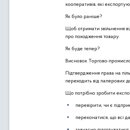
кооперативів, які експортую
Як було раніше?
Щоб отримати звільнення ві
про походження товару.
Як буде тепер?
Висновок Торгово-промислов
Підтвердження права на піл
переходить від паперових д
Що потрібно зробити експ
перевірити, чи є підпр
переконатися, що всі дан
завчасно підготуватися