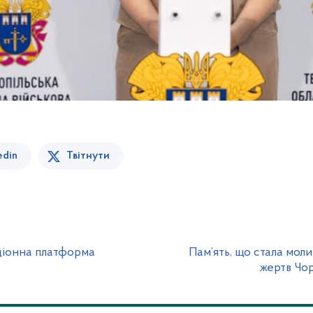
edin
Твітнути
ціонна платформа
Пам’ять, що стала мол
жертв Чор