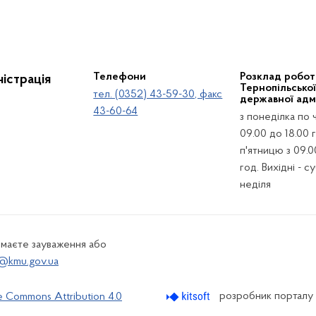
Телефони
Розклад робот
істрація
Тернопільсько
тел. (0352) 43-59-30, факс
державної адмі
43-60-64
з понеділка по 
09.00 до 18.00 г
п'ятницю з 09.0
год. Вихідні - с
неділя
 маєте зауваження або
@kmu.gov.ua
розробник порталу
e Commons Attribution 4.0