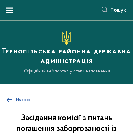
до
основного
Пошук
вмісту
Menu
Тернопільська районна державна
адміністрація
Офіційний вебпортал у стадії наповнення
Новини
Засідання комісії з питань
погашення заборгованості із