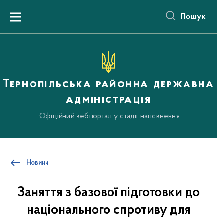
до
основного
Пошук
вмісту
Menu
Тернопільська районна державна
адміністрація
Офіційний вебпортал у стадії наповнення
Новини
Заняття з базової підготовки до
національного спротиву для