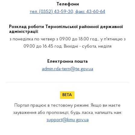
Телефони
тел. (0352) 43-59-30, факс 43-60-64
Розклад роботи Тернопільської районної державної
адміністрації:
з понеділка по четвер з 09.00 до 18.00 год., у п'ятницю з
09.00 до 16.45 год. Вихідні - субота, неділя
Електронна пошта
admin.rda-tern@te.gov.ua
Портал працює в тестовому режимі. Якщо ви маєте
зауваження або пропозиції, будь ласка, напишіть нам:
support@kmu.gov.ua