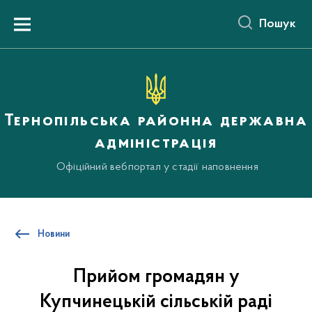
до
основного
Пошук
вмісту
Menu
Тернопільська районна державна
адміністрація
Офіційний вебпортал у стадії наповнення
Новини
Прийом громадян у
Купчинецькій сільській раді