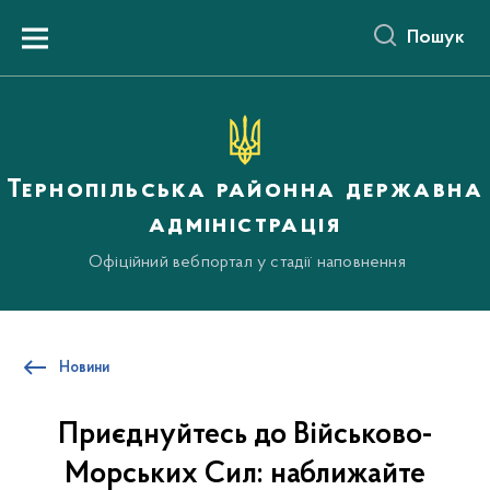
до
основного
Пошук
вмісту
Menu
Тернопільська районна державна
адміністрація
Офіційний вебпортал у стадії наповнення
Новини
Приєднуйтесь до Військово-
Морських Сил: наближайте