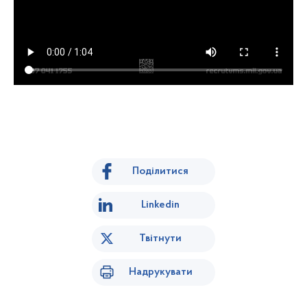
Поділитися
Linkedin
Твітнути
Надрукувати