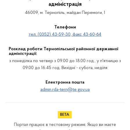
адміністрація
46009, м. Тернопіль, майдан Перемоги, 1
Телефони
тел. (0352) 43-59-30, факс 43-60-64
Розклад роботи Тернопільської районної державної
адміністрації:
з понеділка по четвер з 09.00 до 18.00 год., у п'ятницю з
09.00 до 16.45 год. Вихідні - субота, неділя
Електронна пошта
admin.rda-tern@te.gov.ua
Портал працює в тестовому режимі. Якщо ви маєте