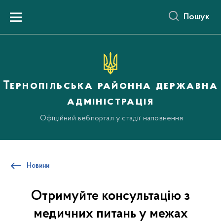
до
основного
Пошук
вмісту
Menu
Тернопільська районна державна
адміністрація
Офіційний вебпортал у стадії наповнення
Новини
Отримуйте консультацію з
медичних питань у межах