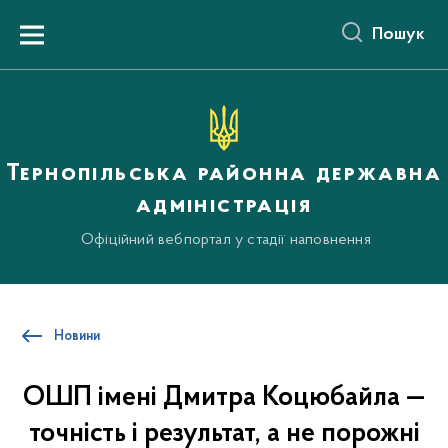
до
основного
Пошук
вмісту
Menu
Тернопільська районна державна
адміністрація
Офіційний вебпортал у стадії наповнення
Новини
ОШП імені Дмитра Коцюбайла —
точність і результат, а не порожні