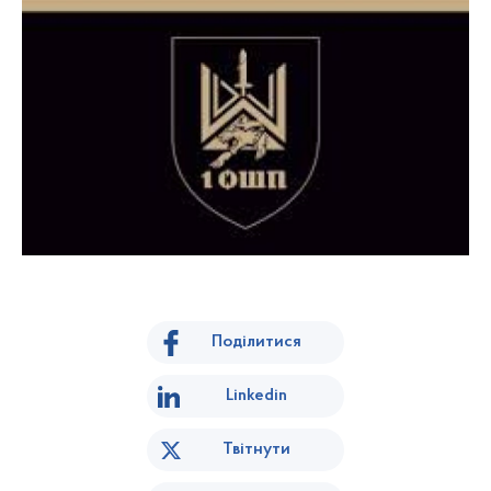
Поділитися
Linkedin
Твітнути