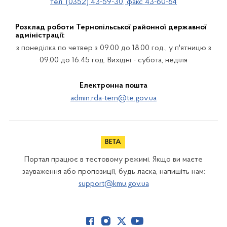
тел. (0352) 43-59-30, факс 43-60-64
Розклад роботи Тернопільської районної державної
адміністрації:
з понеділка по четвер з 09.00 до 18.00 год., у п'ятницю з
09.00 до 16.45 год. Вихідні - субота, неділя
Електронна пошта
admin.rda-tern@te.gov.ua
Портал працює в тестовому режимі. Якщо ви маєте
зауваження або пропозиції, будь ласка, напишіть нам:
support@kmu.gov.ua