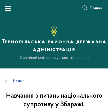
до
основного
Пошук
вмісту
Menu
Тернопільська районна державна
адміністрація
Офіційний вебпортал у стадії наповнення
Новини
Навчання з питань національного
супротиву у Збаражі.