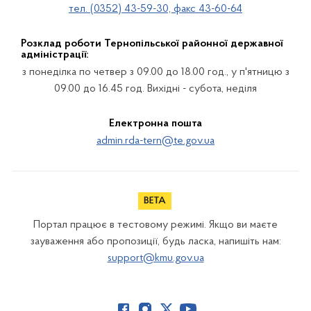
тел. (0352) 43-59-30, факс 43-60-64
Розклад роботи Тернопільської районної державної
адміністрації:
з понеділка по четвер з 09.00 до 18.00 год., у п'ятницю з
09.00 до 16.45 год. Вихідні - субота, неділя
Електронна пошта
admin.rda-tern@te.gov.ua
Портал працює в тестовому режимі. Якщо ви маєте
зауваження або пропозиції, будь ласка, напишіть нам:
support@kmu.gov.ua