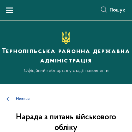
до
основного
Пошук
вмісту
Menu
Тернопільська районна державна
адміністрація
Офіційний вебпортал у стадії наповнення
Новини
Нарада з питань військового
обліку