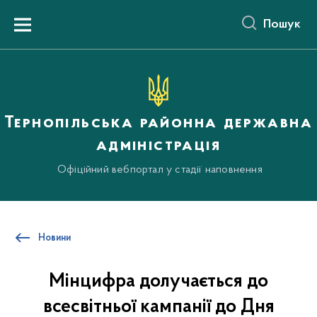
до
основного
Пошук
вмісту
Menu
Тернопільська районна державна
адміністрація
Офіційний вебпортал у стадії наповнення
Новини
Мінцифра долучається до
всесвітньої кампанії до Дня