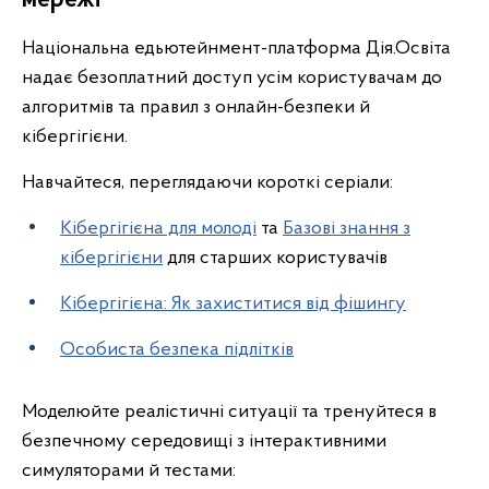
мережі
Національна едьютейнмент-платформа Дія.Освіта
надає безоплатний доступ усім користувачам до
алгоритмів та правил з онлайн-безпеки й
кібергігієни.
Навчайтеся, переглядаючи короткі серіали:
Кібергігієна для молоді
та
Базові знання з
кібергігієни
для старших користувачів
Кібергігієна: Як захиститися від фішингу
Особиста безпека підлітків
Моделюйте реалістичні ситуації та тренуйтеся в
безпечному середовищі з інтерактивними
симуляторами й тестами: