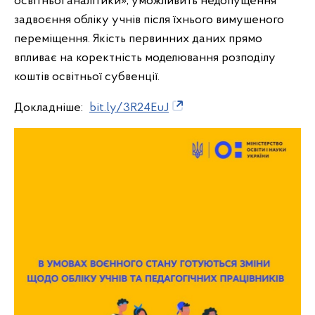
освітньої аналітики», уможливить недопущення
задвоєння обліку учнів після їхнього вимушеного
переміщення. Якість первинних даних прямо
впливає на коректність моделювання розподілу
коштів освітньої субвенції.
Докладніше:
bit.ly/3R24EuJ