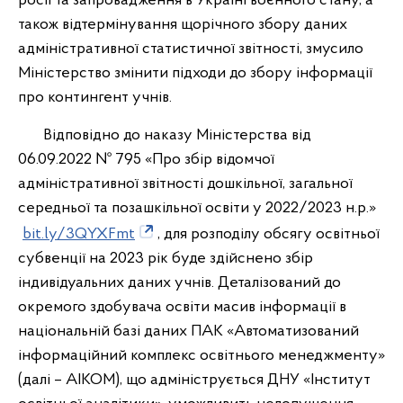
росії та запровадження в Україні
воєнного стану, а
також відтермінування щорічного збору даних
адміністративної статистичної звітності, змусило
Міністерство змінити підходи до збору інформації
про контингент учнів.
Відповідно до наказу Міністерства від
06.09.2022 № 795 «Про збір відомчої
адміністративної звітності дошкільної, загальної
середньої та позашкільної освіти у 2022/2023 н.р.»
bit.ly/3QYXFmt
, для розподілу обсягу освітньої
субвенції на 2023 рік буде здійснено збір
індивідуальних даних учнів. Деталізований до
окремого здобувача освіти масив інформації в
національній базі даних ПАК «Автоматизований
інформаційний комплекс освітнього менеджменту»
(далі – АІКОМ), що адмініструється ДНУ «Інститут