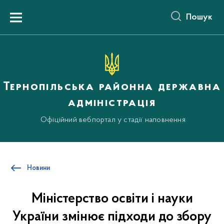
до
основного
Пошук
вмісту
Menu
Тернопільська районна державна
адміністрація
Офіційний вебпортал у стадії наповнення
Новини
Міністерство освіти і науки
України змінює підходи до збору