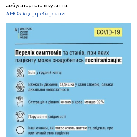
амбулаторного лікування.
#МОЗ
#це_треба_знати