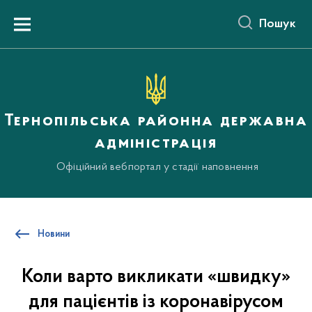
до
основного
Пошук
вмісту
Menu
Тернопільська районна державна
адміністрація
Офіційний вебпортал у стадії наповнення
Новини
Коли варто викликати «швидку»
для пацієнтів із коронавірусом