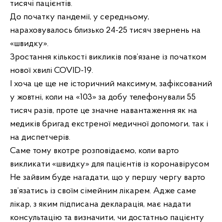
тисячі пацієнтів.
До початку пандемії, у середньому,
нараховувалось близько 24-25 тисяч звернень на
«швидку».
Зростання кількості викликів пов’язане із початком
нової хвилі COVID-19.
І хоча це ще не історичний максимум, зафіксований
у жовтні, коли на «103» за добу телефонували 55
тисяч разів, проте це значне навантаження як на
медиків бригад екстреної медичної допомоги, так і
на диспетчерів.
Саме тому вкотре розповідаємо, коли варто
викликати «швидку» для пацієнтів із коронавірусом
Не зайвим буде нагадати, що у першу чергу варто
зв’язатись із своїм сімейним лікарем. Адже саме
лікар, з яким підписана декларація, має надати
консультацію та визначити, чи достатньо пацієнту