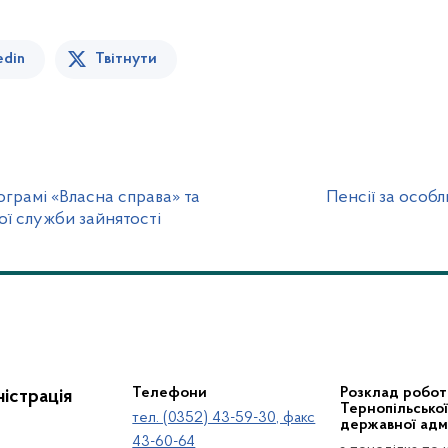
edin
Твітнути
ограмі «Власна справа» та
Пенсії за особ
ої служби зайнятості
Телефони
Розклад робот
істрація
Тернопільсько
тел. (0352) 43-59-30, факс
державної адмі
43-60-64