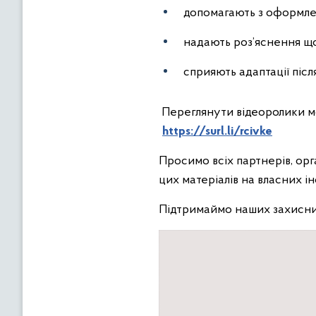
допомагають з оформле
надають роз’яснення щод
сприяють адаптації післ
Переглянути відеоролики м
https://surl.li/rcivke
Просимо всіх партнерів, орг
цих матеріалів на власних і
Підтримаймо наших захисни