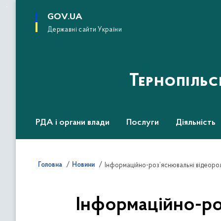
до
основного
GOV.UA
вмісту
Державні сайти України
Тернопіль
РДА і органи влади
Послуги
Діяльність
Головна
Новини
Інформаційно-роз’яснювальні відеорол
Інформаційно-ро