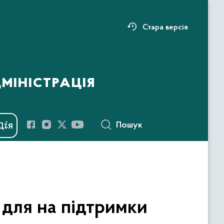
Стара версія
міністрація
Пошук
для на підтримки