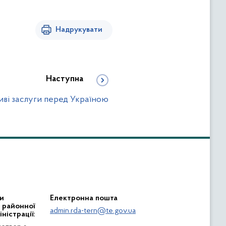
Надрукувати
Наступна
ливі заслуги перед Україною
и
Електронна пошта
ї районної
admin.rda-tern@te.gov.ua
ністрації: