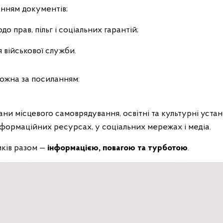
нням документів;
о прав, пільг і соціальних гарантій;
я військової служби.
ожна за посиланням:
ани місцевого самоврядування, освітні та культурні уста
нформаційних ресурсах, у соціальних мережах і медіа.
ків разом —
інформацією, повагою та турботою
.