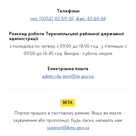
Телефони
тел. (0352) 43-59-30, факс 43-60-64
Розклад роботи Тернопільської районної державної
адміністрації:
з понеділка по четвер з 09.00 до 18.00 год., у п'ятницю з
09.00 до 16.45 год. Вихідні - субота, неділя
Електронна пошта
admin.rda-tern@te.gov.ua
Портал працює в тестовому режимі. Якщо ви маєте
зауваження або пропозиції, будь ласка, напишіть нам:
support@kmu.gov.ua