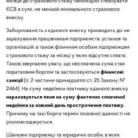
місяця до страхового стажу необхідно сплачувати
ЄСВ в сумі, не меншій мінімального страхового
внеску.
Заборгованість з єдиного внеску призводить до не
зарахування працівникам підприємств, установ та
організацій, а також фізичним особам підприємцям
страхового стажу за місяці у яких відсутня сплата.
Також звертаємо увагу, що несплачена сума стає
податковим боргом та застосовуються
фінансові
санкції
(п. 2 частини одинадцятої ст.
25 Закону №
2464). На суму недоїмки платнику єдиного внеску
нараховується пеня на суму фактично сплаченої
недоїмки
за кожний день прострочення платежу.
Причому на такі борги термін позовної давності не
розповсюджується.
Шановні підприємці та юридичні особи, в яких